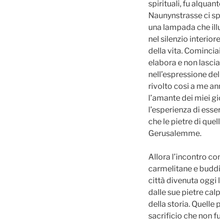
spirituali, fu alquan
Naunynstrasse ci sp
una lampada che ill
nel silenzio interiore
della vita. Comincia
elabora e non lascia
nell’espressione del
rivolto cosi a me an
l’amante dei miei gi
l’esperienza di esse
che le pietre di quel
Gerusalemme.
Allora l’incontro co
carmelitane e buddis
città divenuta oggi 
dalle sue pietre cal
della storia. Quelle
sacrificio che non 