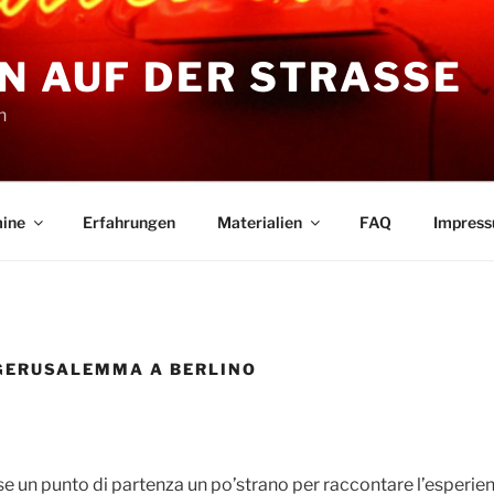
N AUF DER STRASSE
n
ine
Erfahrungen
Materialien
FAQ
Impres
 GERUSALEMMA A BERLINO
 un punto di partenza un po’strano per raccontare l’esperienz