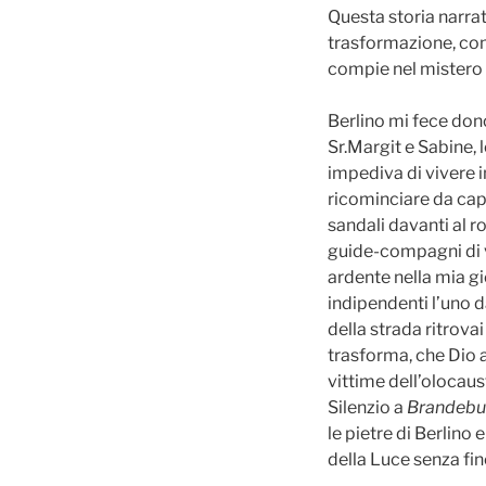
Questa storia narrat
trasformazione, com
compie nel mistero 
Berlino mi fece don
Sr.Margit e Sabine, l
impediva di vivere in
ricominciare da capo
sandali davanti al r
guide-compagni di v
ardente nella mia gi
indipendenti l’uno da
della strada ritrovai
trasforma, che Dio a
vittime dell’olocaus
Silenzio a
Brandebu
le pietre di Berlino
della Luce senza fin