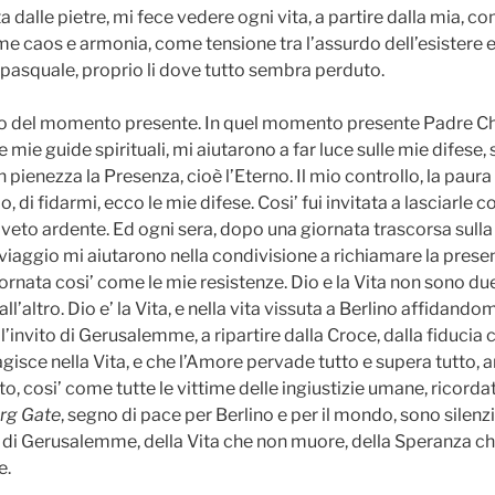
a dalle pietre, mi fece vedere ogni vita, a partire dalla mia, c
e caos e armonia, come tensione tra l’assurdo dell’esistere e 
pasquale, proprio li dove tutto sembra perduto.
o del momento presente. In quel momento presente Padre Chris
e mie guide spirituali, mi aiutarono a far luce sulle mie difese,
 pienezza la Presenza, cioè l’Eterno. Il mio controllo, la paura 
, di fidarmi, ecco le mie difese. Cosi’ fui invitata a lasciarle 
oveto ardente. Ed ogni sera, dopo una giornata trascorsa sulla 
iaggio mi aiutarono nella condivisione a richiamare la prese
ornata cosi’ come le mie resistenze. Dio e la Vita non sono du
ll’altro. Dio e’ la Vita, e nella vita vissuta a Berlino affidando
 l’invito di Gerusalemme, a ripartire dalla Croce, dalla fiducia c
gisce nella Vita, e che l’Amore pervade tutto e supera tutto, 
to, cosi’ come tutte le vittime delle ingiustizie umane, ricorda
rg Gate
, segno di pace per Berlino e per il mondo, sono silen
 e di Gerusalemme, della Vita che non muore, della Speranza ch
e.