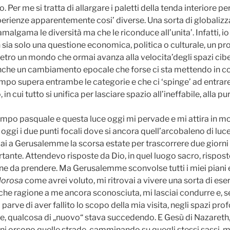
o. Per me si tratta di allargare i paletti della tenda interiore p
erienze apparentemente cosi’ diverse. Una sorta di globalizza
lgama le diversità ma che le riconduce all’unita’. Infatti, io
 sia solo una questione economica, politica o culturale, un pr
etro un mondo che ormai avanza alla velocita’degli spazi cibe
nche un cambiamento epocale che forse ci sta mettendo in co
tempo supera entrambe le categorie e che ci ‘spinge’ ad entrar
 in cui tutto si unifica per lasciare spazio all’ineffabile, alla pu
mpo pasquale e questa luce oggi mi pervade e mi attira in m
gi i due punti focali dove si ancora quell’arcobaleno di luce
ndai a Gerusalemme la scorsa estate per trascorrere due giorni
tante. Attendevo risposte da Dio, in quel luogo sacro, rispos
one da prendere. Ma Gerusalemme sconvolse tutti i miei piani e
lorosa
come avrei voluto, mi ritrovai a vivere una sorta di eserc
che ragione a me ancora sconosciuta, mi lasciai condurre e, 
rve di aver fallito lo scopo della mia visita, negli spazi profo
e, qualcosa di „nuovo“ stava succedendo. E Gesù di Nazareth
ni orsono quelle strade, camminando su quegli stessi sassi, 