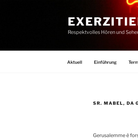
Zum
Inhalt
EXERZITIE
springen
Respektvolles Hören und Sehe
Aktuell
Einführung
Term
SR. MABEL, DA
Gerusalemme è forse