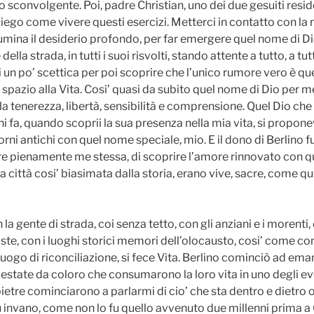
to sconvolgente. Poi, padre Christian, uno dei due gesuiti resid
iego come vivere questi esercizi. Metterci in contatto con la
umina il desiderio profondo, per far emergere quel nome di Dio
 della strada, in tutti i suoi risvolti, stando attente a tutto, a tut
i un po’ scettica per poi scoprire che l’unico rumore vero è qu
 spazio alla Vita. Cosi’ quasi da subito quel nome di Dio per 
la tenerezza, libertà, sensibilità e comprensione. Quel Dio che
ni fa, quando scoprii la sua presenza nella mia vita, si propo
orni antichi con quel nome speciale, mio. E il dono di Berlino f
re pienamente me stessa, di scoprire l’amore rinnovato con qu
la città cosi’ biasimata dalla storia, erano vive, sacre, come qu
n la gente di strada, coi senza tetto, con gli anziani e i moren
te, con i luoghi storici memori dell’olocausto, cosi’ come con 
luogo di riconciliazione, si fece Vita. Berlino cominciò ad ema
pestate da coloro che consumarono la loro vita in uno degli eve
 pietre cominciarono a parlarmi di cio’ che sta dentro e dietro o
fu invano, come non lo fu quello avvenuto due millenni prima