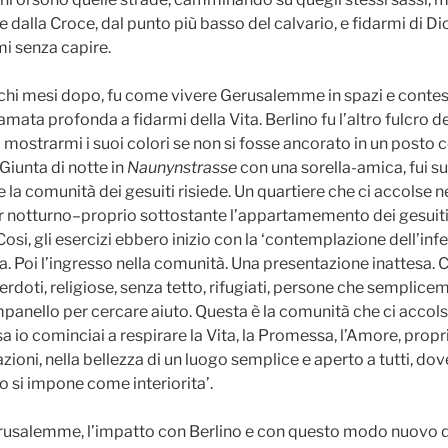
 dalla Croce, dal punto più basso del calvario, e fidarmi di D
mi senza capire.
ochi mesi dopo, fu come vivere Gerusalemme in spazi e cont
iamata profonda a fidarmi della Vita. Berlino fu l’altro fulcro 
mostrarmi i suoi colori se non si fosse ancorato in un posto 
 Giunta di notte in
Naunynstrasse
con una sorella-amica, fui su
 la comunità dei gesuiti risiede. Un quartiere che ci accolse n
ar notturno–proprio sottostante l’appartamemento dei gesuit
Cosi, gli esercizi ebbero inizio con la ‘contemplazione dell’infer
. Poi l’ingresso nella comunità. Una presentazione inattesa. C
cerdoti, religiose, senza tetto, rifugiati, persone che semplic
anello per cercare aiuto. Questa è la comunità che ci accolse
asa io cominciai a respirare la Vita, la Promessa, l’Amore, propr
azioni, nella bellezza di un luogo semplice e aperto a tutti, dov
io si impone come interiorita’.
salemme, l’impatto con Berlino e con questo modo nuovo di v