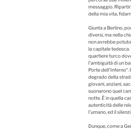
messaggio. Ripartire
della mia vita, fidar
Giunta a Berlino, p
diversi, ma nella ch
non avrebbe potuto 
la capitale tedesca.
quartiere turco dove
l’ambiguità di un b
Porte dell’Inferno“. 
degrado della strada
giovani, anziani, sa
suonarono quel camp
notte. È in quella c
autenticità delle rel
l’umano, ed il silenz
Dunque, come a Geru