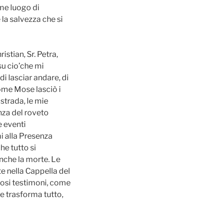
ome luogo di
la salvezza che si
tian, Sr. Petra,
 su cio’che mi
di lasciar andare, di
come Mose lasciò i
strada, le mie
nza del roveto
e eventi
mi alla Presenza
he tutto si
anche la morte. Le
te nella Cappella del
ziosi testimoni, come
e trasforma tutto,