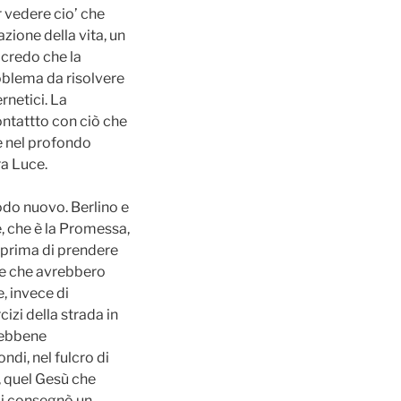
er vedere cio’ che
zione della vita, un
 credo che la
oblema da risolvere
rnetici. La
ntattto con ciò che
e nel profondo
ra Luce.
odo nuovo. Berlino e
, che è la Promessa,
 prima di prendere
te che avrebbero
, invece di
izi della strada in
sebbene
ndi, nel fulcro di
, quel Gesù che
mi consegnò un