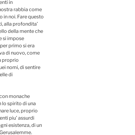
enti in
 nostra rabbia come
 in noi. Fare questo
ti, alla profondita’
ello della mente che
me si impose
 per primo si era
neva di nuovo, come
u proprio
ei nomi, di sentire
elle di
ti, con monache
lo spirito di una
nare luce, proprio
nti piu’ assurdi
gni esistenza, di un
 a Gerusalemme.