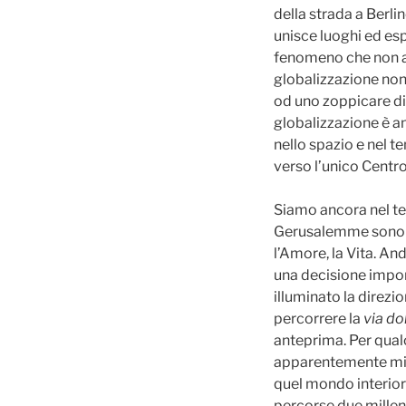
della strada a Berlin
unisce luoghi ed esp
fenomeno che non ama
globalizzazione non
od uno zoppicare di
globalizzazione è a
nello spazio e nel 
verso l’unico Centro,
Siamo ancora nel te
Gerusalemme sono og
l’Amore, la Vita. A
una decisione impor
illuminato la direzi
percorrere la
via do
anteprima. Per qual
apparentemente mi pa
quel mondo interior
percorse due millen