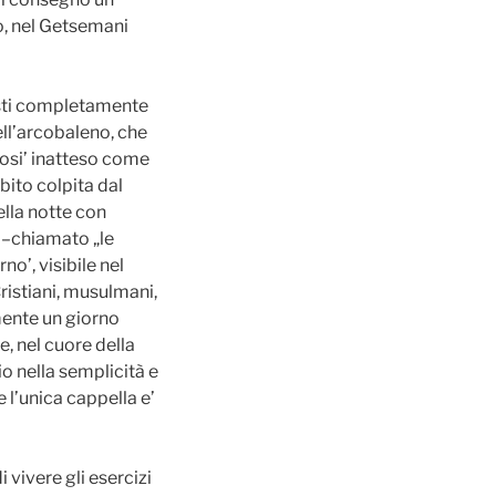
io, nel Getsemani
esti completamente
dell’arcobaleno, che
cosi’ inatteso come
bito colpita dal
ella notte con
i–chiamato „le
no’, visibile nel
ristiani, musulmani,
emente un giorno
, nel cuore della
io nella semplicità e
e l’unica cappella e’
ivere gli esercizi