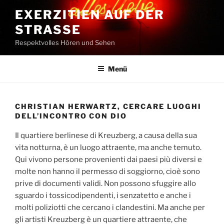
Zum
EXERZITIEN AUF DER
Inhalt
STRASSE
springen
Respektvolles Hören und Sehen
Menü
CHRISTIAN HERWARTZ, CERCARE LUOGHI
DELL’INCONTRO CON DIO
Il quartiere berlinese di Kreuzberg, a causa della sua
vita notturna, è un luogo attraente, ma anche temuto.
Qui vivono persone provenienti dai paesi più diversi e
molte non hanno il permesso di soggiorno, cioè sono
prive di documenti validi. Non possono sfuggire allo
sguardo i tossicodipendenti, i senzatetto e anche i
molti poliziotti che cercano i clandestini. Ma anche per
gli artisti Kreuzberg è un quartiere attraente, che