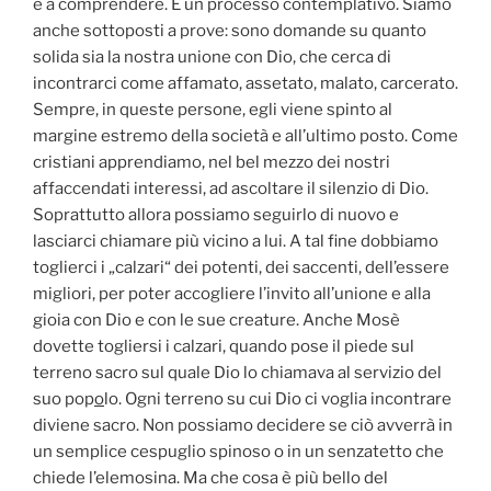
e a comprendere. È un processo contemplativo. Siamo
anche sottoposti a prove: sono domande su quanto
solida sia la nostra unione con Dio, che cerca di
incontrarci come affamato, assetato, malato, carcerato.
Sempre, in queste persone, egli viene spinto al
margine estremo della società e all’ultimo posto. Come
cristiani apprendiamo, nel bel mezzo dei nostri
affaccendati interessi, ad ascoltare il silenzio di Dio.
Soprattutto allora possiamo seguirlo di nuovo e
lasciarci chiamare più vicino a lui. A tal fine dobbiamo
toglierci i „calzari“ dei potenti, dei saccenti, dell’essere
migliori, per poter accogliere l’invito all’unione e alla
gioia con Dio e con le sue creature. Anche Mosè
dovette togliersi i calzari, quando pose il piede sul
terreno sacro sul quale Dio lo chiamava al servizio del
suo pop
o
lo. Ogni terreno su cui Dio ci voglia incontrare
diviene sacro. Non possiamo decidere se ciò avverrà in
un semplice cespuglio spinoso o in un senzatetto che
chiede l’elemosina. Ma che cosa è più bello del