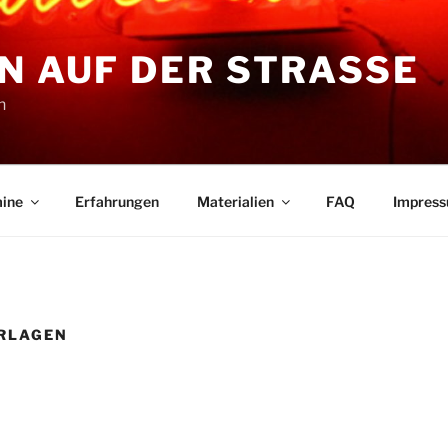
N AUF DER STRASSE
n
ine
Erfahrungen
Materialien
FAQ
Impres
ORLAGEN