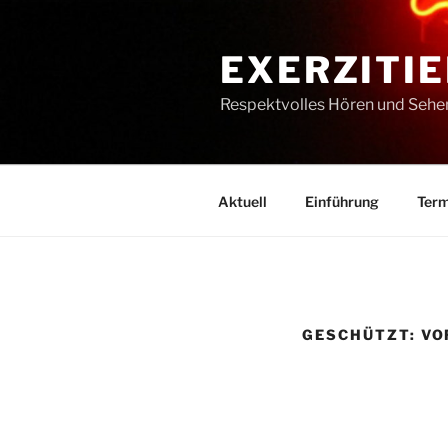
Zum
Inhalt
EXERZITIE
springen
Respektvolles Hören und Sehe
Aktuell
Einführung
Term
GESCHÜTZT: V