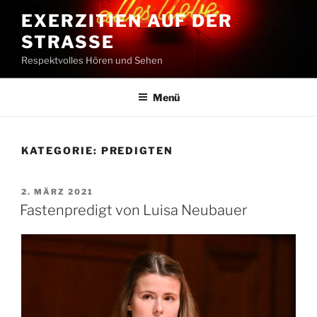
Zum
EXERZITIEN AUF DER
Inhalt
STRASSE
springen
Respektvolles Hören und Sehen
Menü
KATEGORIE:
PREDIGTEN
VERÖFFENTLICHT
2. MÄRZ 2021
AM
Fastenpredigt von Luisa Neubauer