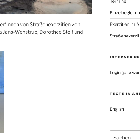
Termine
Einzelbegleitu
Exerzitien im A
ter*innen von Straßenexerzitien von
ria Jans-Wenstrup, Dorothee Steif und
Straßenexerzit
INTERNER B
Login (passwor
TEXTE IN A
English
Suchen