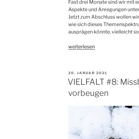
Fast drei Monate sind wir mit
Aspekte und Anregungen unter
Jetzt zum Abschluss wollen wi
wie sich dieses Themenspektru
ausprägen könnte, vielleicht sol
„VIELFALT#9:
weiterlesen
Konsequenzen
für
die
VERÖFFENTLICHT
20. JANUAR 2021
Begleitung“
AM
VIELFALT #8: Missb
vorbeugen