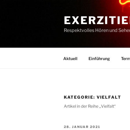
Zum
Inhalt
EXERZITIE
springen
Respektvolles Hören und Sehe
Aktuell
Einführung
Term
KATEGORIE:
VIELFALT
Artikel in der Reihe „Vielfalt“
VERÖFFENTLICHT
28. JANUAR 2021