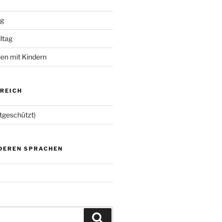
ng
lltag
ien mit Kindern
EREICH
tgeschützt)
NDEREN SPRACHEN
Suchen