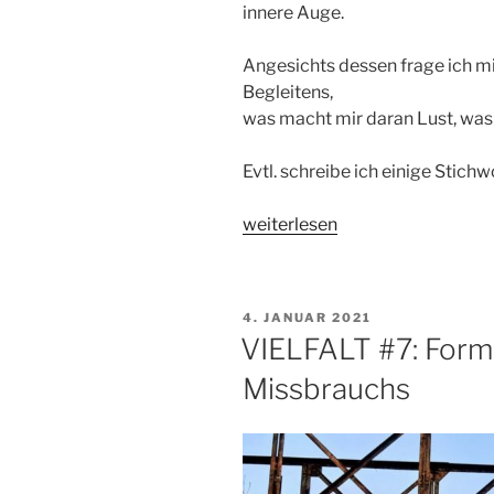
innere Auge.
Angesichts dessen frage ich mic
Begleitens,
was macht mir daran Lust, was
Evtl. schreibe ich einige Stich
„VIELFALT
weiterlesen
#8:
Missbrauch
in
VERÖFFENTLICHT
4. JANUAR 2021
Begleitung
AM
VIELFALT #7: Forme
vorbeugen“
Missbrauchs