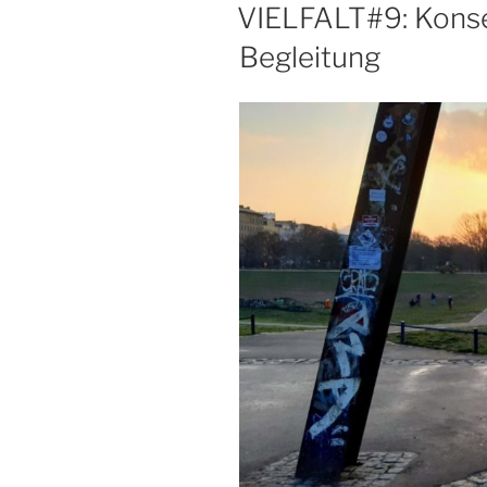
AM
VIELFALT#9: Konse
Begleitung