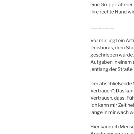
eine Gruppe älterer
ihre rechte Hand w
__________
Vor mir liegt ein A
Duisburgs, dem Stad
geschrieben wurde. 
Aufgaben in einem a
‚entlang der Straße‘ 
Der abschließende S
Vertrauen“. Das kan
Vertrauen, dass ‚Fü
Ich kann mir Zeit n
lange in mir wach w
Hier kann ich Mensc
Anerkennung zu such