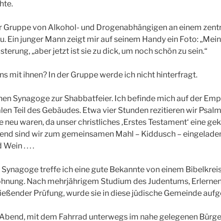
hte.
er Gruppe von Alkohol- und Drogenabhängigen an einem zentr
u. Ein junger Mann zeigt mir auf seinem Handy ein Foto: „Meine
terung, „aber jetzt ist sie zu dick, um noch schön zu sein.“
ns mit ihnen? In der Gruppe werde ich nicht hinterfragt.
hen Synagoge zur Shabbatfeier. Ich befinde mich auf der Em
alen Teil des Gebäudes. Etwa vier Stunden rezitieren wir Psal
e neu waren, da unser christliches ‚Erstes Testament‘ eine ge
eßend sind wir zum gemeinsamen Mahl – Kiddusch – eingelade
ein . . . .
Synagoge treffe ich eine gute Bekannte von einem Bibelkrei
ohnung. Nach mehrjährigem Studium des Judentums, Erlernen
ießender Prüfung, wurde sie in diese jüdische Gemeinde au
Abend, mit dem Fahrrad unterwegs im nahe gelegenen Bürgerp