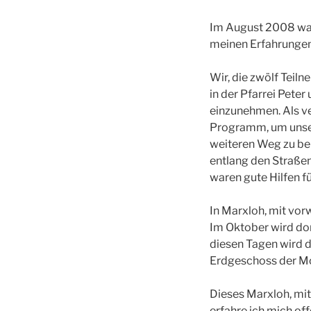
Im August 2008 war 
meinen Erfahrungen 
Wir, die zwölf Teiln
in der Pfarrei Pete
einzunehmen. Als ve
Programm, um unser
weiteren Weg zu be
entlang den Straßen 
waren gute Hilfen f
In Marxloh, mit vor
Im Oktober wird dor
diesen Tagen wird di
Erdgeschoss der Mo
Dieses Marxloh, mit 
erfahre ich mich of