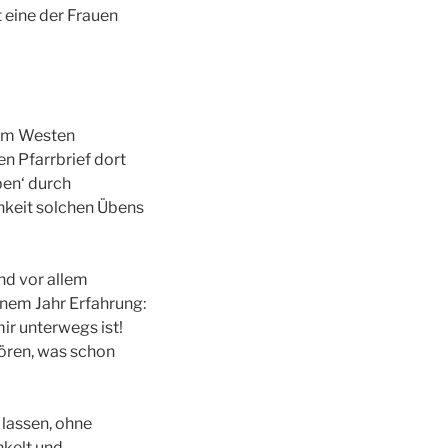
 eine der Frauen
n im Westen
n Pfarrbrief dort
ben‘ durch
hkeit solchen Übens
nd vor allem
inem Jahr Erfahrung:
ir unterwegs ist!
hören, was schon
 lassen, ohne
nkelt und