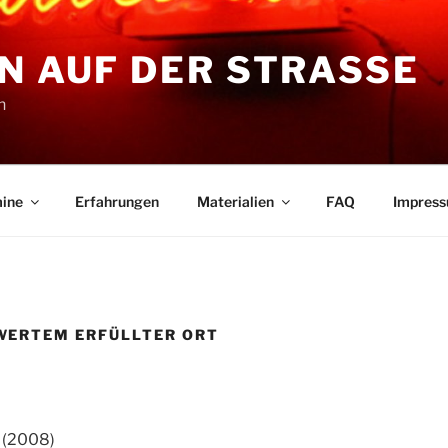
N AUF DER STRASSE
n
ine
Erfahrungen
Materialien
FAQ
Impres
WERTEM ERFÜLLTER ORT
 (2008)