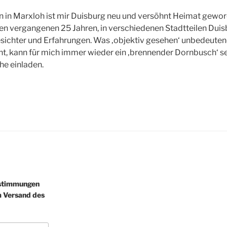
n in Marxloh ist mir Duisburg neu und versöhnt Heimat gewo
den vergangenen 25 Jahren, in verschiedenen Stadtteilen Duis
esichter und Erfahrungen. Was ‚objektiv gesehen‘ unbedeute
nt, kann für mich immer wieder ein ‚brennender Dornbusch‘ s
he einladen.
estimmungen
m Versand des