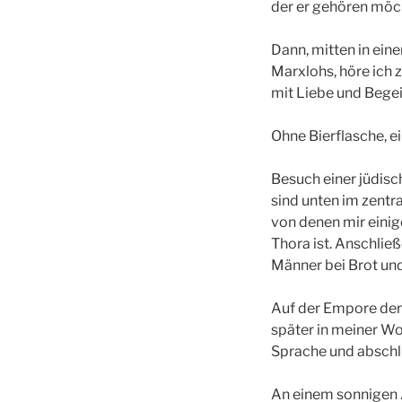
der er gehören möc
Dann, mitten in ein
Marxlohs, höre ich z
mit Liebe und Begeis
Ohne Bierflasche, ei
Besuch einer jüdisc
sind unten im zentr
von denen mir einig
Thora ist. Anschli
Männer bei Brot und W
Auf der Empore der 
später in meiner W
Sprache und abschl
An einem sonnigen 