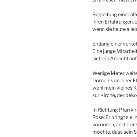
Begleitung einer äl
ihren Erfahrungen, 
wenn sie heute alle
Entlang einer verk
Eine junge Mitarbei
sich ein Anrecht auf
Wenige Meter weite
Dornen: von einer Fl
wohl mein kleines 
zur Kirche, der bek
In Richtung Pfarrkir
Rose. Er bringt sie 
von innen, an die er 
möchte, dass sein S