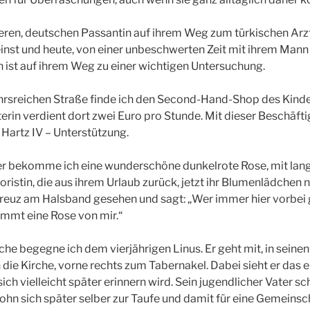
teren, deutschen Passantin auf ihrem Weg zum türkischen Arzt.
einst und heute, von einer unbeschwerten Zeit mit ihrem Man
in ist auf ihrem Weg zu einer wichtigen Untersuchung.
ehrsreichen Straße finde ich den Second-Hand-Shop des Kind
terin verdient dort zwei Euro pro Stunde. Mit dieser Beschäfti
 Hartz IV – Unterstützung.
r bekomme ich eine wunderschöne dunkelrote Rose, mit lang
oristin, die aus ihrem Urlaub zurück, jetzt ihr Blumenlädchen n
Kreuz am Halsband gesehen und sagt: „Wer immer hier vorbei
ommt eine Rose von mir.“
che begegne ich dem vierjährigen Linus. Er geht mit, in seinen
in die Kirche, vorne rechts zum Tabernakel. Dabei sieht er das 
sich vielleicht später erinnern wird. Sein jugendlicher Vater sc
ohn sich später selber zur Taufe und damit für eine Gemeinsch