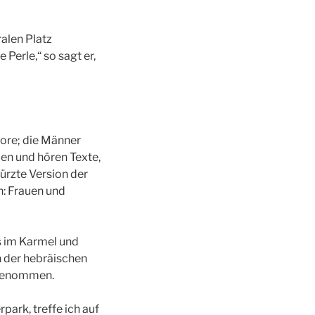
alen Platz
 Perle,“ so sagt er,
pore; die Männer
men und hören Texte,
kürzte Version der
n: Frauen und
s im Karmel und
 der hebräischen
fgenommen.
ark, treffe ich auf