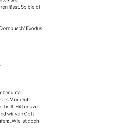
en lässt. So bleibt
e Dornbusch‘ Exodus
,“
mher unter
ass es Momente
hellt. Hilf uns zu
Und wir von Gott
fen: „Wie ist doch