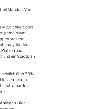
teil Marxloh. Von
e Möglichkeit, dort
ssen gemeinsam
ruppen auf dem
tierung für den
 Plätzen und
g‘ und ein Stadtplan
cheinlich über 70%.
lossen sein. In
ht betretbar. Im
en.
 Anliegen. Hier
 kommen: