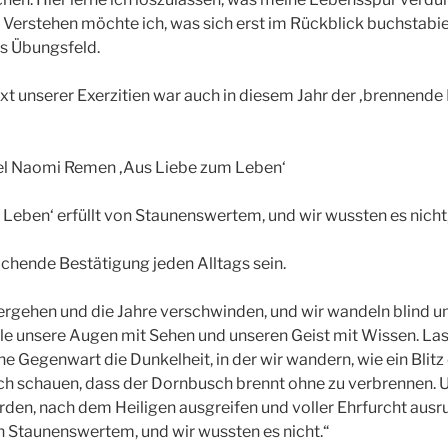
 Verstehen möchte ich, was sich erst im Rückblick buchstabier
es Übungsfeld.
ext unserer Exerzitien war auch in diesem Jahr der ‚brennend
hel Naomi Remen ‚Aus Liebe zum Leben‘
r Leben‘ erfüllt von Staunenswertem, und wir wussten es nicht
chende Bestätigung jeden Alltags sein.
vergehen und die Jahre verschwinden, und wir wandeln blind u
lle unsere Augen mit Sehen und unseren Geist mit Wissen. L
e Gegenwart die Dunkelheit, in der wir wandern, wie ein Blitz er
ch schauen, dass der Dornbusch brennt ohne zu verbrennen. 
den, nach dem Heiligen ausgreifen und voller Ehrfurcht ausru
von Staunenswertem, und wir wussten es nicht.“