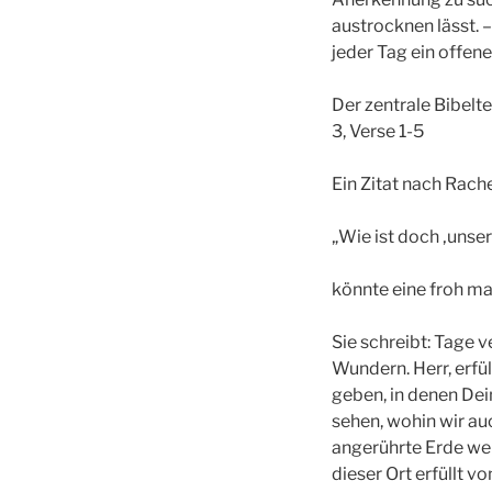
austrocknen lässt. –
jeder Tag ein offen
Der zentrale Bibelt
3, Verse 1-5
Ein Zitat nach Rac
„Wie ist doch ‚unse
könnte eine froh ma
Sie schreibt: Tage 
Wundern. Herr, erfü
geben, in denen Dein
sehen, wohin wir au
angerührte Erde wer
dieser Ort erfüllt 