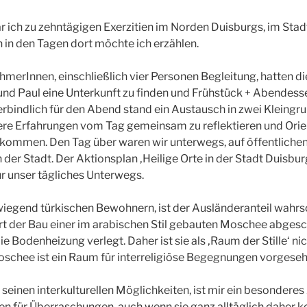
ich zu zehntägigen Exerzitien im Norden Duisburgs, im Stadt
in den Tagen dort möchte ich erzählen.
ehmerInnen, einschließlich vier Personen Begleitung, hatten di
r und Paul eine Unterkunft zu finden und Frühstück + Abende
rbindlich für den Abend stand ein Austausch in zwei Kleing
e Erfahrungen vom Tag gemeinsam zu reflektieren und Orien
kommen. Den Tag über waren wir unterwegs, auf öffentlichen
der Stadt. Der Aktionsplan ‚Heilige Orte in der Stadt Duisbur
ür unser tägliches Unterwegs.
wiegend türkischen Bewohnern, ist der Ausländeranteil wahrs
t der Bau einer im arabischen Stil gebauten Moschee abgesch
e Bodenheizung verlegt. Daher ist sie als ‚Raum der Stille‘ nic
schee ist ein Raum für interreligiöse Begegnungen vorgeseh
seinen interkulturellen Möglichkeiten, ist mir ein besonderes
fen für Überraschungen, auch wenn sie ganz alltäglich daher