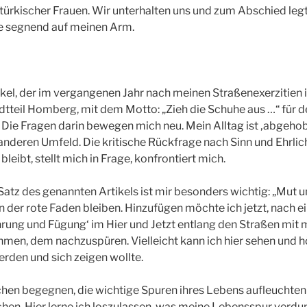
 türkischer Frauen. Wir unterhalten uns und zum Abschied legt
ie segnend auf meinen Arm.
rtikel, der im vergangenen Jahr nach meinen Straßenexerzitie
tteil Homberg, mit dem Motto: „Zieh die Schuhe aus …“ für de
Die Fragen darin bewegen mich neu. Mein Alltag ist ‚abgeho
nderen Umfeld. Die kritische Rückfrage nach Sinn und Ehrlic
bleibt, stellt mich in Frage, konfrontiert mich.
atz des genannten Artikels ist mir besonders wichtig: „Mut u
n der rote Faden bleiben. Hinzufügen möchte ich jetzt, nach e
hrung und Fügung‘ im Hier und Jetzt entlang den Straßen mit m
ehmen, dem nachzuspüren. Vielleicht kann ich hier sehen und 
erden und sich zeigen wollte.
hen begegnen, die wichtige Spuren ihres Lebens aufleuchten
en. Hier lerne ich loszulassen, was meine Lebensspur verdu