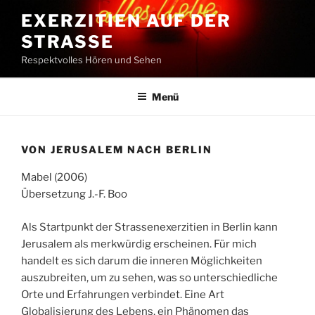
Zum
EXERZITIEN AUF DER
Inhalt
STRASSE
springen
Respektvolles Hören und Sehen
Menü
VON JERUSALEM NACH BERLIN
Mabel (2006)
Übersetzung J.-F. Boo
Als Startpunkt der Strassenexerzitien in Berlin kann
Jerusalem als merkwürdig erscheinen. Für mich
handelt es sich darum die inneren Möglichkeiten
auszubreiten, um zu sehen, was so unterschiedliche
Orte und Erfahrungen verbindet. Eine Art
Globalisierung des Lebens, ein Phänomen das