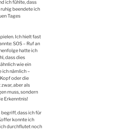
d ich fühlte, dass
 ruhig beendete ich
uen Tages
elen. Ich hielt fast
kannte: SOS – Ruf an
henfolge hatte ich
l, dass dies
ähnlich wie ein
e ich nämlich –
 Kopf oder die
 zwar, aber als
agen muss, sondern
de Erkenntnis!
egriff, dass ich für
Koffer konnte ich
ich durchflutet noch