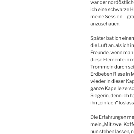
war der nordöstliche
ich eine schwarze H
meine Session – gr
anzuschauen.
Später bat ich eine
die Luft an, als ich
Freunde, wenn man U
diese Elemente in m
Trommeln durch sein
Erdbeben Risse in M
wieder in dieser Ka
ganze Kapelle zersch
Siegerin, denn ich 
ihn „einfach“ loslas
Die Erfahrungen mei
mein „Mit zwei Koff
nun stehen lassen, 