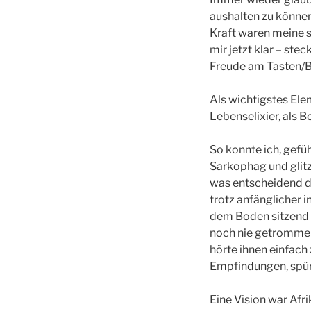
aushalten zu können
Kraft waren meine 
mir jetzt klar – ste
Freude am Tasten/B
Als wichtigstes Ele
Lebenselixier, als B
So konnte ich, gefü
Sarkophag und glit
was entscheidend da
trotz anfänglicher 
dem Boden sitzend g
noch nie getrommel
hörte ihnen einfach
Empfindungen, spürt
Eine Vision war Afri