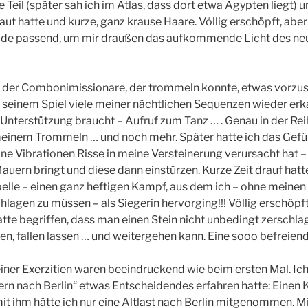
 Teil (später sah ich im Atlas, dass dort etwa Ägypten liegt) un
aut hatte und kurze, ganz krause Haare. Völlig erschöpft, aber
ade passend, um mir draußen das aufkommende Licht des ne
n der Combonimissionare, der trommeln konnte, etwas vorzuspi
 in seinem Spiel viele meiner nächtlichen Sequenzen wieder er
nterstützung braucht – Aufruf zum Tanz … . Genau in der Rei
einem Trommeln … und noch mehr. Später hatte ich das Gefüh
e Vibrationen Risse in meine Versteinerung verursacht hat – 
auern bringt und diese dann einstürzen. Kurze Zeit drauf hatt
pelle – einen ganz heftigen Kampf, aus dem ich – ohne meinen
lagen zu müssen – als Siegerin hervorging!!! Völlig erschöpft
hatte begriffen, dass man einen Stein nicht unbedingt zerschl
sen, fallen lassen … und weitergehen kann. Eine sooo befreien
ner Exerzitien waren beeindruckend wie beim ersten Mal. Ich b
ern nach Berlin“ etwas Entscheidendes erfahren hatte: Einen 
mit ihm hätte ich nur eine Altlast nach Berlin mitgenommen. M