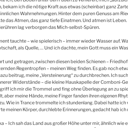
, bekam ich die nötige Kraft aus etwas (scheinbar) ganz Zart
sinnlichen Wahrnehmungen. Hinter dem puren Genuss am Rie
ckte das Atmen, das ganz tiefe Einatmen. Und atmen ist Leben.
erühren lag verborgen das Mich-selbst-Spüren.
ment tauchte – wie spielerisch – immer wieder Wasser auf. Wa
otschaft, als Quelle, … Und ich dachte, mein Gott muss ein Was
hrt und getragen, zwischen diesen beiden Schienen – Friedhof
zernden Regentropfen – meinen Weg finden. Es gab noch etw
zu beitrug, meine „Versteinerung“ zu durchbrechen. Ich such
innerer Widerstände – die kleine Hauskapelle der Comboni-Ge
riff ich mir die Trommel und fing ohne Überlegung an zu spiel
t, aber meine Hände, meine Finger fanden ihren eigenen Rhy
 zu. Wie in Trance trommelte ich stundenlang. Dabei hatte ich
e meinen Körper, durchlebte Erinnerungen, gedacht hab ich n
ka – Ich sah das Land aus großer Höhe unter mir, ähnlich wie 