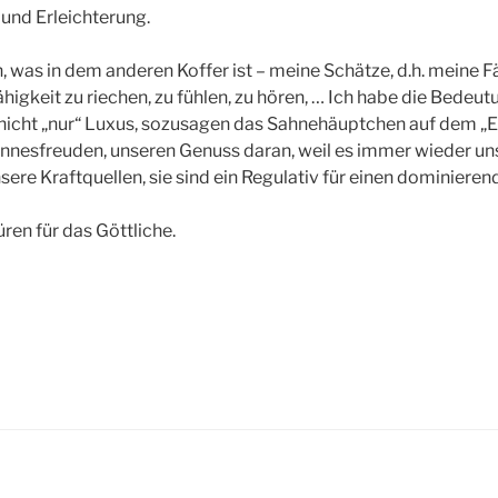
und Erleichterung.
h, was in dem anderen Koffer ist – meine Schätze, d.h. meine F
igkeit zu riechen, zu fühlen, zu hören, … Ich habe die Bedeutu
st nicht „nur“ Luxus, sozusagen das Sahnehäuptchen auf dem „E
innesfreuden, unseren Genuss daran, weil es immer wieder u
nsere Kraftquellen, sie sind ein Regulativ für einen dominieren
ren für das Göttliche.