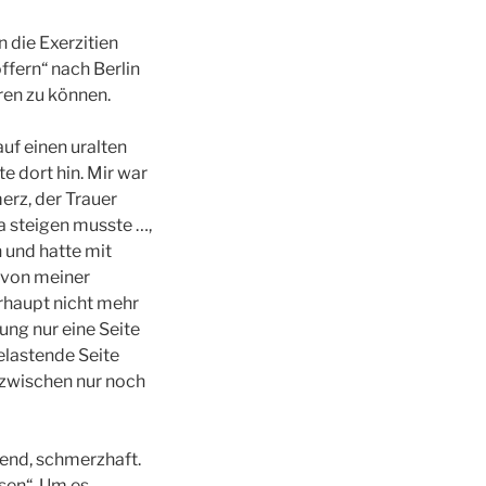
n die Exerzitien
ffern“ nach Berlin
ren zu können.
uf einen uralten
e dort hin. Mir war
erz, der Trauer
ma steigen musste …,
 und hatte mit
 von meiner
rhaupt nicht mehr
ung nur eine Seite
elastende Seite
nzwischen nur noch
gend, schmerzhaft.
sen“. Um es