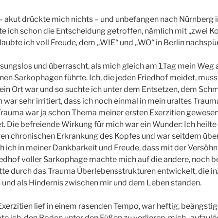
i – akut drückte mich nichts – und unbefangen nach Nürnberg i
te ich schon die Entscheidung getroffen, nämlich mit „zwei Ko
laubte ich voll Freude, dem „WIE“ und „WO“ in Berlin nachspü
assungslos und überrascht, als mich gleich am 1.Tag mein Weg a
nen Sarkophagen führte. Ich, die jeden Friedhof meidet, musst
mein Ort war und so suchte ich unter dem Entsetzen, dem Schm
war sehr irritiert, dass ich noch einmal in mein uraltes Trau
s Trauma war ja schon Thema meiner ersten Exerzitien gewesen
 Die befreiende Wirkung für mich war ein Wunder: Ich heilte
ren chronischen Erkrankung des Kopfes und war seitdem übe
h ich in meiner Dankbarkeit und Freude, dass mit der Versöhn
riedhof voller Sarkophage machte mich auf die andere, noch b
te durch das Trauma Überlebensstrukturen entwickelt, die i
 und als Hindernis zwischen mir und dem Leben standen.
Exerzitien lief in einem rasenden Tempo, war heftig, beängsti
e ich, den Boden unter den Füßen zu verlieren, mich „aufzulö