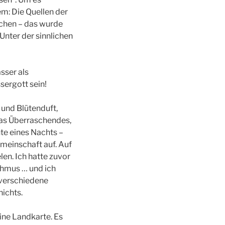
em: Die Quellen der
chen – das wurde
 Unter der sinnlichen
sser als
sergott sein!
 und Blütenduft,
as Überraschendes,
te eines Nachts –
meinschaft auf. Auf
en. Ich hatte zuvor
thmus … und ich
 verschiedene
ichts.
eine Landkarte. Es