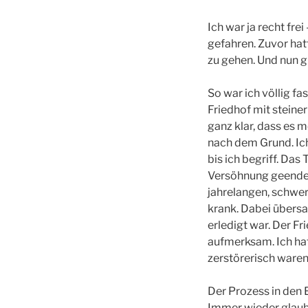
Ich war ja recht fre
gefahren. Zuvor hat
zu gehen. Und nun g
So war ich völlig f
Friedhof mit steiner
ganz klar, dass es 
nach dem Grund. Ich 
bis ich begriff. Da
Versöhnung geendet.
jahrelangen, schwe
krank. Dabei übersa
erledigt war. Der F
aufmerksam. Ich hat
zerstörerisch waren
Der Prozess in den 
Immer wieder glaubt