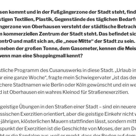
en kommt und in der Fußgängerzone der Stadt steht, finde
igen Textilien, Plastik, Gegenstände des täglichen Bedarfs
ngerzone von Oberhausen versteht der städtische Betrach
 im kommerziellen Zentrum der Stadt steht. Das befindet sic
ntrO und maßt sich an, die „neue Mitte“ der Stadt zu sein. 
 neben der großen Tonne, dem Gasometer, kennen die Meis
wenn man eine Shoppingmall kennt?
stliche Programm des Cusanuswerks in diese Stadt. „Urlaub 
ür eine ganze Woche“, fragte mein Schwiegervater „ist das den
eichere Stadtnamen wie Berlin oder Köln gewünscht und ein we
ist Oberhausen ein wahres Kleinod für Straßenexerzitien.
 geistige Übungen in den Straßen einer Stadt – sind ein neuer
ssischen Exerzitien orientiert, aber die geistige Einkehr nicht
jährigen, klösterlichen Mauern stattfinden lässt, sondern mitt
punkt der Exerzitien ist die Geschichte von Moses, der am 
t er die Sandalen aus, weil er merkt, dass der Boden auf dem er 