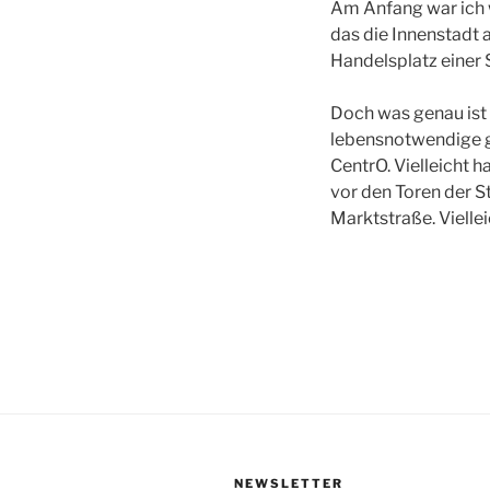
Am Anfang war ich 
das die Innenstadt 
Handelsplatz einer 
Doch was genau ist 
lebensnotwendige gi
CentrO. Vielleicht
vor den Toren der S
Marktstraße. Viellei
NEWSLETTER