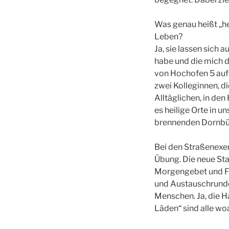
Was genau heißt „h
Leben?
Ja, sie lassen sich 
habe und die mich d
von Hochofen 5 auf
zwei Kolleginnen, d
Alltäglichen, in den
es heilige Orte in u
brennenden Dornbüs
Bei den Straßenexer
Übung. Die neue Sta
Morgengebet und Fr
und Austauschrunde h
Menschen. Ja, die H
Läden“ sind alle wo