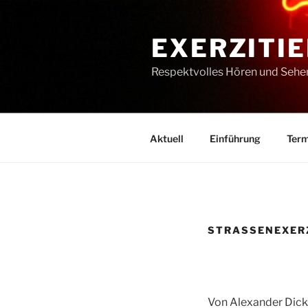
Zum
Inhalt
EXERZITIE
springen
Respektvolles Hören und Sehe
Aktuell
Einführung
Term
STRASSENEXERZ
Von Alexander Dic