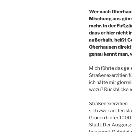
Wer nach Oberhaus
Mischung aus günst
mehr. In der Fußgä
dass er hier nicht
außerhalb, heißt Ce
Oberhausen direkt
genau kennt man, 
Mich führte das gei
Straßenexerzitien f
ich hätte mir glorr
wozu? Rückblickend 
Straßenexerzitien –
sich zwar an den kla
Grünen hinter 1000-
Stadt. Der Ausgangs
begegnet. Dabei zieh