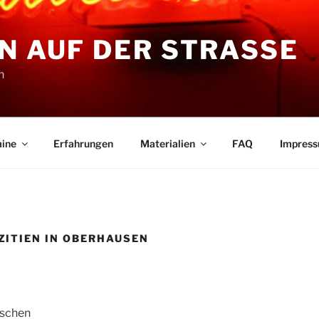
N AUF DER STRASSE
n
ine
Erfahrungen
Materialien
FAQ
Impres
ITIEN IN OBERHAUSEN
kschen