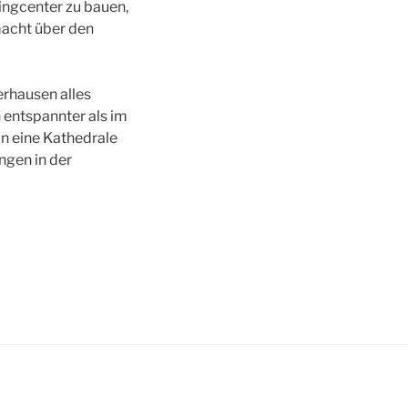
ingcenter zu bauen,
macht über den
erhausen alles
 entspannter als im
n eine Kathedrale
ngen in der