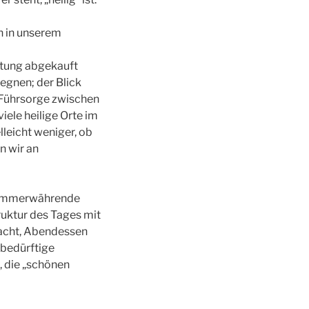
h in unserem
eitung abgekauft
egnen; der Blick
 Führsorge zwischen
iele heilige Orte im
lleicht weniger, ob
n wir an
ie immerwährende
ruktur des Tages mit
dacht, Abendessen
e bedürftige
, die „schönen