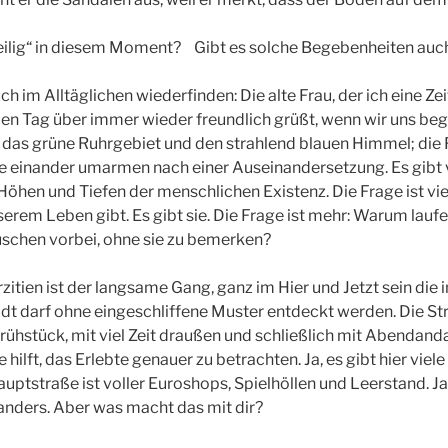
eilig“ in diesem Moment? Gibt es solche Begebenheiten auc
auch im Alltäglichen wiederfinden: Die alte Frau, der ich eine Z
en Tag über immer wieder freundlich grüßt, wenn wir uns beg
 das grüne Ruhrgebiet und den strahlend blauen Himmel; die
ie einander umarmen nach einer Auseinandersetzung. Es gibt v
 Höhen und Tiefen der menschlichen Existenz. Die Frage ist vie
nserem Leben gibt. Es gibt sie. Die Frage ist mehr: Warum laufe
chen vorbei, ohne sie zu bemerken?
zitien ist der langsame Gang, ganz im Hier und Jetzt sein d
dt darf ohne eingeschliffene Muster entdeckt werden. Die St
ühstück, mit viel Zeit draußen und schließlich mit Abendan
ilft, das Erlebte genauer zu betrachten. Ja, es gibt hier viel
auptstraße ist voller Euroshops, Spielhöllen und Leerstand. Ja
anders. Aber was macht das mit dir?