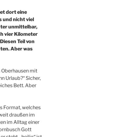
t dort eine
 und nicht viel
ter unmittelbar,
h vier Kilometer
Diesen Teil von
ten. Aber was
in Oberhausen mit
n Urlaub?“ Sicher,
iches Bett. Aber
es Format, welches
 weit draußen im
en im Alltag einer
Dornbusch Gott
steht, „heilig“ ist.