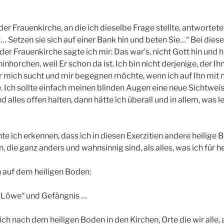
 der Frauenkirche, an die ich dieselbe Frage stellte, antwortete
… Setzen sie sich auf einer Bank hin und beten Sie…“ Bei dies
der Frauenkirche sagte ich mir: Das war’s, nicht Gott hin und 
nhorchen, weil Er schon da ist. Ich bin nicht derjenige, der Ihn 
r mich sucht und mir begegnen möchte, wenn ich auf Ihn mit
 Ich sollte einfach meinen blinden Augen eine neue Sichtwei
d alles offen halten, dann hätte ich überall und in allem, was le
e ich erkennen, dass ich in diesen Exerzitien andere heilige
 die ganz anders und wahnsinnig sind, als alles, was ich für he
 auf dem heiligen Boden:
 Löwe“ und Gefängnis …
h nach dem heiligen Boden in den Kirchen, Orte die wir alle,