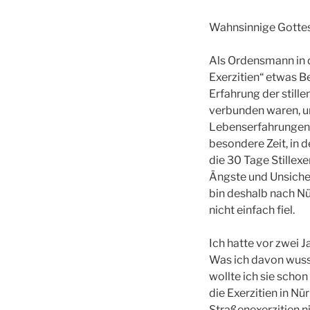
Wahnsinnige Gottes
Als Ordensmann in d
Exerzitien“ etwas Be
Erfahrung der stille
verbunden waren, um
Lebenserfahrungen 
besondere Zeit, in 
die 30 Tage Stillex
Ängste und Unsicher
bin deshalb nach Nü
nicht einfach fiel.
Ich hatte vor zwei 
Was ich davon wusst
wollte ich sie schon
die Exerzitien in N
Straßenexerzitien ni