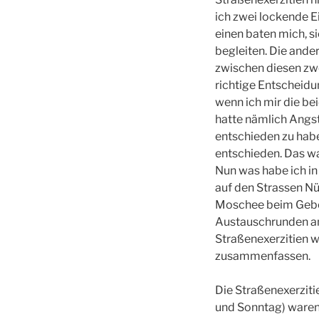
ich zwei lockende E
einen baten mich, s
begleiten. Die and
zwischen diesen zwe
richtige Entscheidu
wenn ich mir die bei
hatte nämlich Angst
entschieden zu haben
entschieden. Das wa
Nun was habe ich in
auf den Strassen Nü
Moschee beim Gebet
Austauschrunden am 
Straßenexerzitien w
zusammenfassen.
Die Straßenexerzit
und Sonntag) waren 