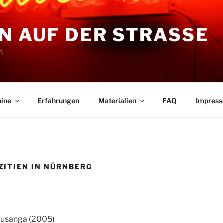
N AUF DER STRASSE
n
ine
Erfahrungen
Materialien
FAQ
Impres
ITIEN IN NÜRNBERG
usanga (2005)