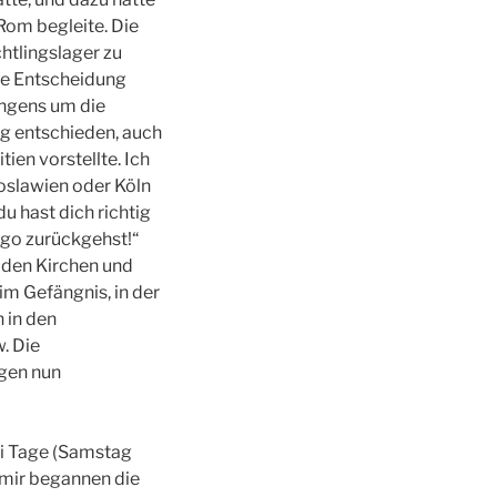
Rom begleite. Die
htlingslager zu
ge Entscheidung
ingens um die
rg entschieden, auch
ien vorstellte. Ich
goslawien oder Köln
u hast dich richtig
ngo zurückgehst!“
 den Kirchen und
im Gefängnis, in der
 in den
. Die
ngen nun
ei Tage (Samstag
 mir begannen die