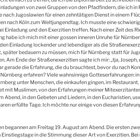
inladungen von zwei Gruppen von den Pfadfindern, die ich in 
ie nach Jugoslawien für einen zehntätigen Dienst in einem Flüc
eren nach Köln zum Weltjungendtag. Ich musste eine schwieri
i Einladung und den Exerzitien treffen. Nach einer Zeit des R
ng habe ich mich mit einer gossen inneren Unruhe für Nürnbe
den Einladung lockender und lebendiger als die Straßenexerzit
, später bedauern zu müssen, mich für Nürnberg statt für Ju
. Am Ende der Straßenexerzitien sagte ich mir: „tja, Joseph, d
r gerade die Erfahrung, die du brauchtest, bevor du nach Ko
 Nürnberg erfahren? Viele wahnsinnige Gotteserfahrungen: in
rnberg unter Menschen, die einkaufen gingen, im Restaurant, 
 mit Muslimen, von den Erfahrungen meiner Mitexerzitanten
Abend, in den Gebeten und Liedern, in den Eucharistien, usw
aren erfüllte Tage. Ich möchte nur einige von diesen Erfahru
ien begannen am Freitag 19. August am Abend. Die ersten zw
Einstiegstage in die Stimmung dieser Art von Exerzitien. Bei