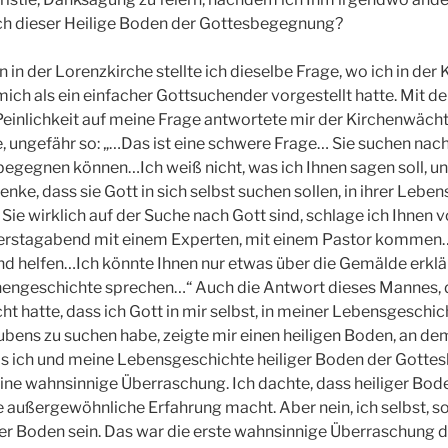
ch dieser Heilige Boden der Gottesbegegnung?
 in der Lorenzkirche stellte ich dieselbe Frage, wo ich in der 
ich als ein einfacher Gottsuchender vorgestellt hatte. Mit d
inlichkeit auf meine Frage antwortete mir der Kirchenwächte
 ungefähr so: „…Das ist eine schwere Frage… Sie suchen nach
 begegnen können…Ich weiß nicht, was ich Ihnen sagen soll, un
enke, dass sie Gott in sich selbst suchen sollen, in ihrer Leb
Sie wirklich auf der Suche nach Gott sind, schlage ich Ihnen v
rstagabend mit einem Experten, mit einem Pastor kommen…
d helfen…Ich könnte Ihnen nur etwas über die Gemälde erklä
chengeschichte sprechen…“ Auch die Antwort dieses Mannes, 
hatte, dass ich Gott in mir selbst, in meiner Lebensgeschich
bens zu suchen habe, zeigte mir einen heiligen Boden, an dem 
Das ich und meine Lebensgeschichte heiliger Boden der Gott
eine wahnsinnige Überraschung. Ich dachte, dass heiliger Bode
e außergewöhnliche Erfahrung macht. Aber nein, ich selbst, s
er Boden sein. Das war die erste wahnsinnige Überraschung d