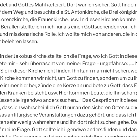
et und Gottes Mahl gefeiert. Dort war ich sicher, Gott finden
 dem Weg und besuchte die St. Antonkirche, die Dreikönigkir
orenzkirche, die Frauenkirche, usw. In diesen Kirchen konnte 
ei allen stellte ich mich nur als einen Gottsuchenden vor. Ic
und missionarische Rolle. Ich wollte mich von anderen, die in
 belehren lassen.
in der Jakobuskirche stellte ich die Frage, wo ich Gott in dies
ete mir – sehr überrascht von meiner Frage – ungefähr so: „… 
ie in dieser Kirche nicht finden. Ihn kann man nicht sehen, w
e Kirche kommen wir nicht, um Gott zu finden, sondern um zu i
immer hier her, zünde eine Kerze an und bete zu Gott, dass E
den Kranken beisteht, usw. Hier kommen Leute, die Ihn schon
müssen sie irgendwo anders suchen…“ Das Gespräch mit diese
dass ich wahrscheinlich Gott nur an den sicheren Orten suche
was an liturgische Veranstaltungen dazu gehört, und dass ich I
en sehr wenig wahrnehme und ihn dort nicht suchen gehe. Da
f meine Frage. Gott sollte ich irgendwo anders finden und dan
stie, Danksagung zu feiern, nachdem ich Ihm irgendwo ande