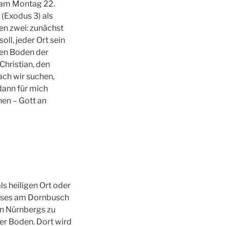
 am Montag 22.
(Exodus 3) als
en zwei: zunächst
ll, jeder Ort sein
gen Boden der
hristian, den
ch wir suchen,
dann für mich
en – Gott an
s heiligen Ort oder
oses am Dornbusch
hen Nürnbergs zu
ger Boden. Dort wird