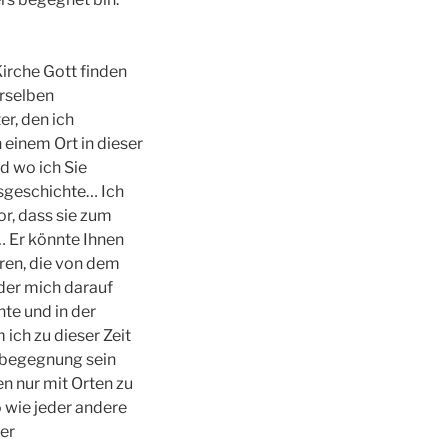
Kirche Gott finden
erselben
r, den ich
 einem Ort in dieser
d wo ich Sie
ensgeschichte… Ich
or, dass sie zum
 Er könnte Ihnen
ren, die von dem
der mich darauf
te und in der
ich zu dieser Zeit
esbegegnung sein
n nur mit Orten zu
o wie jeder andere
er