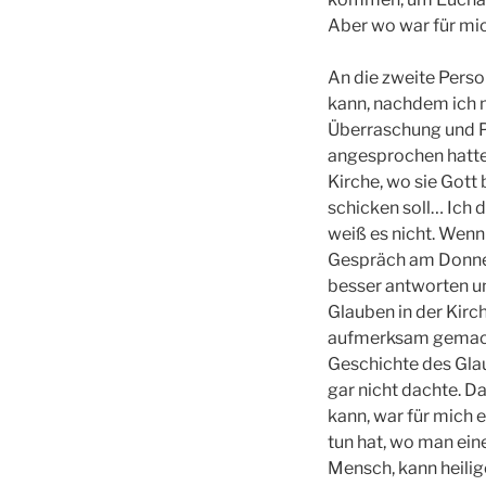
Aber wo war für mi
An die zweite Person
kann, nachdem ich m
Überraschung und Pe
angesprochen hatte,
Kirche, wo sie Gott
schicken soll… Ich d
weiß es nicht. Wenn 
Gespräch am Donne
besser antworten un
Glauben in der Kir
aufmerksam gemacht 
Geschichte des Glau
gar nicht dachte. 
kann, war für mich 
tun hat, wo man ein
Mensch, kann heilig