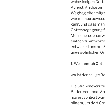
wahnsinnigen Gotte
August. An diesem 
Wegbegleiter mitges
war mir neu bewusst
kann, und dass man 
Gottesbegegnung fin
Menschen, denen wi
einfach zu antworte
entwickelt und am 
ungewöhnlichen Ort
1. Wo kann ich Gott
wo ist der heilige 
Die Straßenexerziti
Boden verstand. A
neu präsentiert würd
pilgern, um dort Got