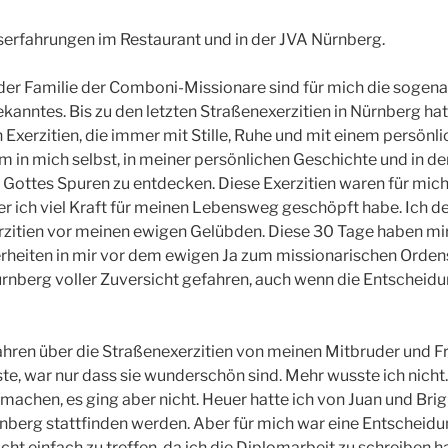
erfahrungen im Restaurant und in der JVA Nürnberg.
er Familie der Comboni-Missionare sind für mich die sogena
kanntes. Bis zu den letzten Straßenexerzitien in Nürnberg hatt
n Exerzitien, die immer mit Stille, Ruhe und mit einem persön
 in mich selbst, in meiner persönlichen Geschichte und in 
Gottes Spuren zu entdecken. Diese Exerzitien waren für mic
der ich viel Kraft für meinen Lebensweg geschöpft habe. Ich 
erzitien vor meinen ewigen Gelübden. Diese 30 Tage haben mir
heiten in mir vor dem ewigen Ja zum missionarischen Ordens
rnberg voller Zuversicht gefahren, auch wenn die Entscheid
Jahren über die Straßenexerzitien von meinen Mitbruder und F
e, war nur dass sie wunderschön sind. Mehr wusste ich nicht.
 machen, es ging aber nicht. Heuer hatte ich von Juan und Brig
ürnberg stattfinden werden. Aber für mich war eine Entscheidun
cht einfach zu treffen, da ich die Diplomarbeit zu schreiben h