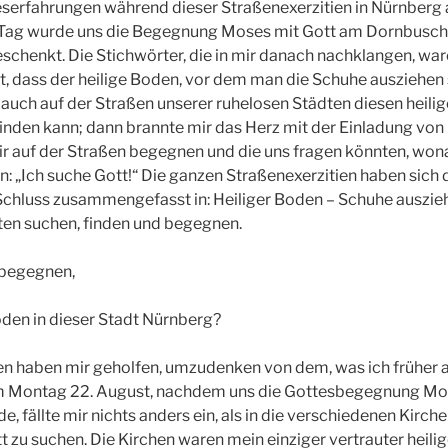
serfahrungen während dieser Straßenexerzitien in Nürnberg
Tag wurde uns die Begegnung Moses mit Gott am Dornbusch 
chenkt. Die Stichwörter, die in mir danach nachklangen, war
, dass der heilige Boden, vor dem man die Schuhe ausziehen so
auch auf der Straßen unserer ruhelosen Städten diesen heili
den kann; dann brannte mir das Herz mit der Einladung von C
r auf der Straßen begegnen und die uns fragen könnten, wona
n: „Ich suche Gott!“ Die ganzen Straßenexerzitien haben sich 
Schluss zusammengefasst in: Heiliger Boden – Schuhe auszieh
en suchen, finden und begegnen.
 begegnen,
Boden in dieser Stadt Nürnberg?
en haben mir geholfen, umzudenken von dem, was ich früher al
m Montag 22. August, nachdem uns die Gottesbegegnung M
e, fällte mir nichts anders ein, als in die verschiedenen Kirc
t zu suchen. Die Kirchen waren mein einziger vertrauter heili