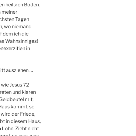
en heiligen Boden.
n meiner
ächsten Tagen
en, wo niemand
f dem ich die
was Wahnsinniges!
exerzitien in
itt ausziehen …
 wie Jesus 72
reten und klaren
Geldbeutel mit,
 Haus kommt, so
wird der Friede,
ibt in diesem Haus,
 Lohn. Zieht nicht
mmt, so esst, was