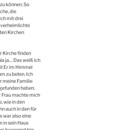
 zu können. So
che, die
ich mit drei
h verheimlichte
 den Kirchen
er Kirche finden
Na ja… Das weiß ich
eil Er im Himmel
hm zu beten. Ich
r meine Familie
 gefunden haben.
r Frau machte mich
, wie in den
hn auch in den für
s war also eine
n in sein Haus
rs begegnet bin.