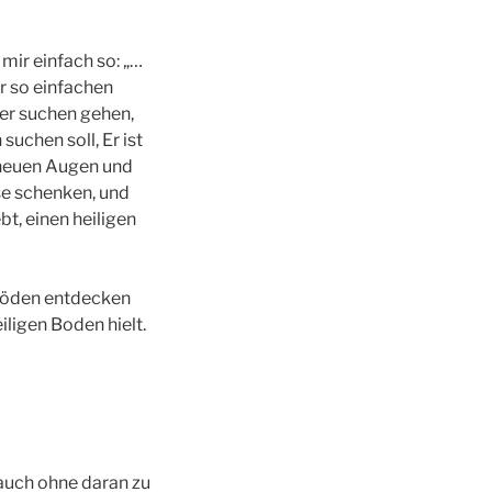
 mir einfach so: „…
er so einfachen
her suchen gehen,
suchen soll, Er ist
 neuen Augen und
se schenken, und
bt, einen heiligen
 Böden entdecken
iligen Boden hielt.
 auch ohne daran zu