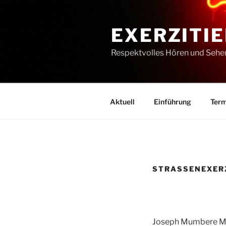
Zum
Inhalt
EXERZITIE
springen
Respektvolles Hören und Sehe
Aktuell
Einführung
Term
STRASSENEXERZ
Joseph Mumbere M