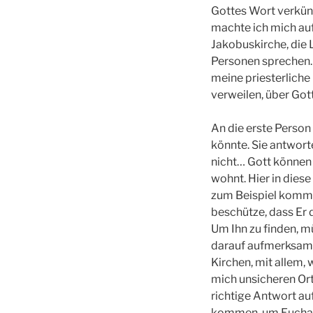
Gottes Wort verkünd
machte ich mich auf
Jakobuskirche, die L
Personen sprechen. B
meine priesterliche 
verweilen, über Gott
An die erste Person 
könnte. Sie antwort
nicht… Gott können S
wohnt. Hier in dies
zum Beispiel komme 
beschütze, dass Er 
Um Ihn zu finden, 
darauf aufmerksam, 
Kirchen, mit allem, 
mich unsicheren Ort
richtige Antwort au
kommen, um Euchari