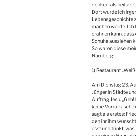
denken, als heilige
Dort wurde ich irge
Lebensgeschichte zu
machen werde. Ich 
erahnen kann, dass 
Schuhe ausziehen ko
So waren diese mei
Nürnberg:
1) Restaurant „Weiß
Am Dienstag 23. Au
Jünger in Städte un
Auftrag Jesu: „Geh!
keine Vorrattasche
sagt als erstes: Fr
den ihr ihm wünscht,
esst und trinkt, was
von einem Haus in e