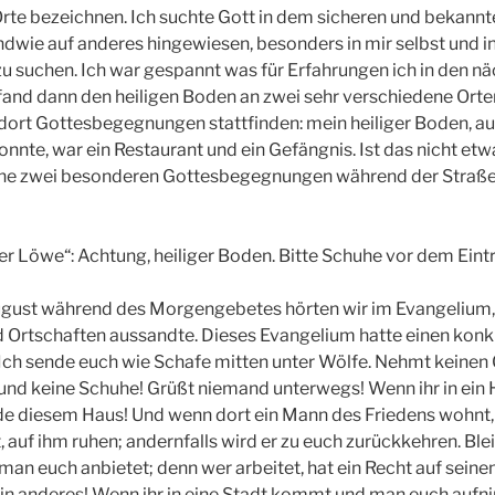
 Orte bezeichnen. Ich suchte Gott in dem sicheren und bekannt
ndwie auf anderes hingewiesen, besonders in mir selbst und i
 suchen. Ich war gespannt was für Erfahrungen ich in den n
fand dann den heiligen Boden an zwei sehr verschiedene Ort
dort Gottesbegegnungen stattfinden: mein heiliger Boden, au
nnte, war ein Restaurant und ein Gefängnis. Ist das nicht et
ne zwei besonderen Gottesbegegnungen während der Straßen
er Löwe“: Achtung, heiliger Boden. Bitte Schuhe vor dem Eintr
gust während des Morgengebetes hörten wir im Evangelium,
d Ortschaften aussandte. Dieses Evangelium hatte einen konk
 Ich sende euch wie Schafe mitten unter Wölfe. Nehmt keinen 
 und keine Schuhe! Grüßt niemand unterwegs! Wenn ihr in ein
iede diesem Haus! Und wenn dort ein Mann des Friedens wohnt, 
 auf ihm ruhen; andernfalls wird er zu euch zurückkehren. Ble
 man euch anbietet; denn wer arbeitet, hat ein Recht auf seinen
in anderes! Wenn ihr in eine Stadt kommt und man euch aufni