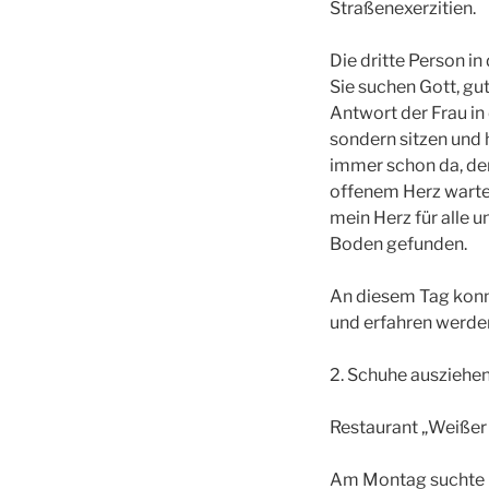
Straßenexerzitien.
Die dritte Person in
Sie suchen Gott, gut
Antwort der Frau in 
sondern sitzen und hi
immer schon da, de
offenem Herz warte.
mein Herz für alle un
Boden gefunden.
An diesem Tag konnt
und erfahren werden,
2. Schuhe ausziehen
Restaurant „Weißer
Am Montag suchte ic