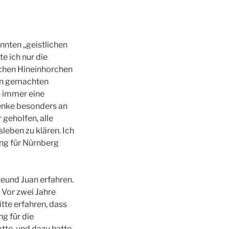
nnten „geistlichen
e ich nur die
lichen Hineinhorchen
den gemachten
h immer eine
denke besonders an
 geholfen, alle
leben zu klären. Ich
ung für Nürnberg
reund Juan erfahren.
 Vor zwei Jahre
itte erfahren, dass
g für die
atte, und dazu hatte