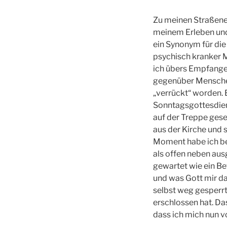
Zu meinen Straßene
meinem Erleben und 
ein Synonym für die 
psychisch kranker M
ich übers Empfange
gegenüber Mensche
„verrückt“ worden.
Sonntagsgottesdiens
auf der Treppe gese
aus der Kirche und sa
Moment habe ich be
als offen neben au
gewartet wie ein Be
und was Gott mir da
selbst weg gesperrt
erschlossen hat. Da
dass ich mich nun v