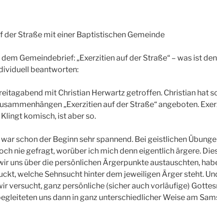
 der Straße mit einer Baptistischen Gemeinde
dem Gemeindebrief: „Exerzitien auf der Straße“ – was ist de
ndividuell beantworten:
eitagabend mit Christian Herwartz getroffen. Christian hat sc
usammenhängen „Exerzitien auf der Straße“ angeboten. Exerzi
Klingt komisch, ist aber so.
 war schon der Beginn sehr spannend. Bei geistlichen Übungen
och nie gefragt, worüber ich mich denn eigentlich ärgere. Die
 wir uns über die persönlichen Ärgerpunkte austauschten, hab
uckt, welche Sehnsucht hinter dem jeweiligen Ärger steht. Un
r versucht, ganz persönliche (sicher auch vorläufige) Gott
begleiteten uns dann in ganz unterschiedlicher Weise am Sam