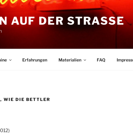
N AUF DER STRASSE
n
ine
Erfahrungen
Materialien
FAQ
Impres
A, WIE DIE BETTLER
2012)