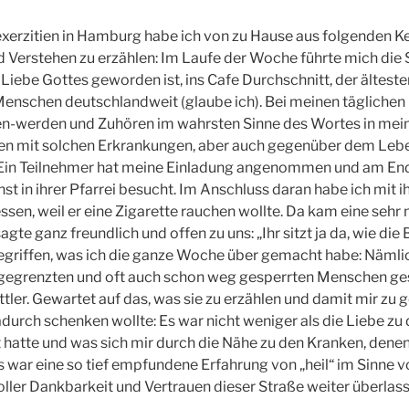
xerzitien in Hamburg habe ich von zu Hause aus folgenden K
Verstehen zu erzählen: Im Laufe der Woche führte mich die S
Liebe Gottes geworden ist, ins Cafe Durchschnitt, der älteste
enschen deutschlandweit (glaube ich). Bei meinen täglichen
n-werden und Zuhören im wahrsten Sinne des Wortes in mein
n mit solchen Erkrankungen, aber auch gegenüber dem Lebe
 Ein Teilnehmer hat meine Einladung angenommen und am E
t in ihrer Pfarrei besucht. Im Anschluss daran habe ich mit i
ssen, weil er eine Zigarette rauchen wollte. Da kam eine sehr
gte ganz freundlich und offen zu uns: „Ihr sitzt ja da, wie die 
griffen, was ich die ganze Woche über gemacht habe: Nämlic
sgegrenzten und oft auch schon weg gesperrten Menschen g
ttler. Gewartet auf das, was sie zu erzählen und damit mir zu 
durch schenken wollte: Es war nicht weniger als die Liebe zu 
 hatte und was sich mir durch die Nähe zu den Kranken, denen
s war eine so tief empfundene Erfahrung von „heil“ im Sinne 
oller Dankbarkeit und Vertrauen dieser Straße weiter überlasse