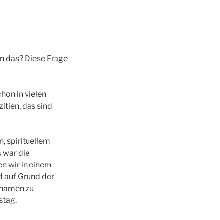
nn das? Diese Frage
hon in vielen
tien, das sind
, spirituellem
s war die
en wir in einem
d auf Grund der
esnamen zu
stag.