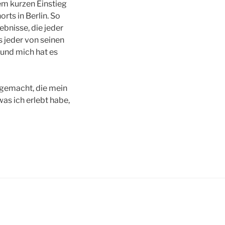
m kurzen Einstieg
rts in Berlin. So
ebnisse, die jeder
s jeder von seinen
 und mich hat es
 gemacht, die mein
as ich erlebt habe,