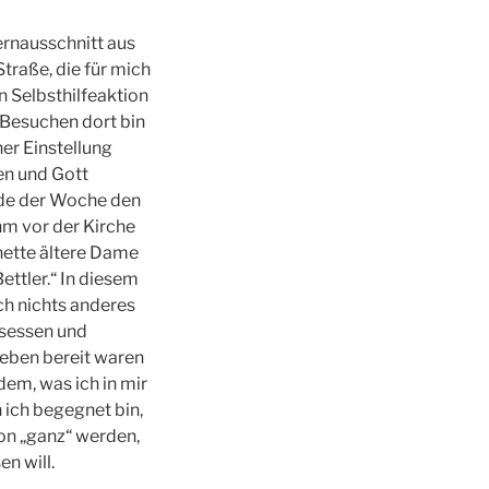
ernausschnitt aus
traße, die für mich
n Selbsthilfeaktion
 Besuchen dort bin
er Einstellung
n und Gott
nde der Woche den
hm vor der Kirche
 nette ältere Dame
Bettler.“ In diesem
h nichts anderes
esessen und
geben bereit waren
dem, was ich in mir
 ich begegnet bin,
von „ganz“ werden,
n will.