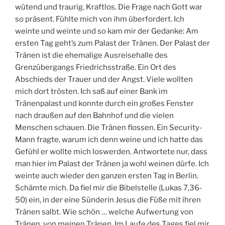
wütend und traurig. Kraftlos. Die Frage nach Gott war
so präsent. Fühlte mich von ihm überfordert. Ich
weinte und weinte und so kam mir der Gedanke: Am
ersten Tag geht’s zum Palast der Tränen. Der Palast der
Tränen ist die ehemalige Ausreisehalle des
Grenzübergangs Friedrichsstraße. Ein Ort des
Abschieds der Trauer und der Angst. Viele wollten
mich dort trösten. Ich saß auf einer Bank im
Tränenpalast und konnte durch ein großes Fenster
nach draußen auf den Bahnhof und die vielen
Menschen schauen. Die Tränen flossen. Ein Security-
Mann fragte, warum ich denn weine und ich hatte das
Gefühl er wollte mich loswerden. Antwortete nur, dass
man hier im Palast der Tränen ja wohl weinen dürfe. Ich
weinte auch wieder den ganzen ersten Tag in Berlin.
Schämte mich. Da fiel mir die Bibelstelle (Lukas 7,36-
50) ein, in der eine Sünderin Jesus die Füße mit ihren
Tränen salbt. Wie schön … welche Aufwertung von
Tränen, von meinen Tränen. Im Laufe des Tages fiel mir