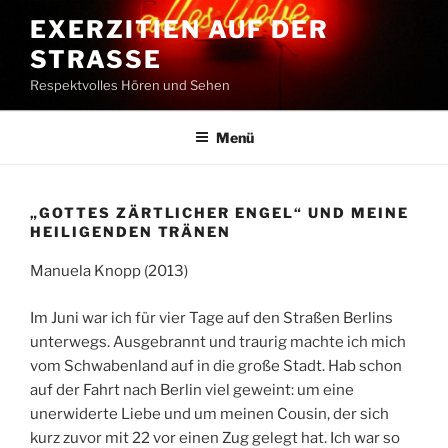
Zum
EXERZITIEN AUF DER
Inhalt
STRASSE
springen
Respektvolles Hören und Sehen
Menü
„GOTTES ZÄRTLICHER ENGEL“ UND MEINE
HEILIGENDEN TRÄNEN
Manuela Knopp (2013)
Im Juni war ich für vier Tage auf den Straßen Berlins
unterwegs. Ausgebrannt und traurig machte ich mich
vom Schwabenland auf in die große Stadt. Hab schon
auf der Fahrt nach Berlin viel geweint: um eine
unerwiderte Liebe und um meinen Cousin, der sich
kurz zuvor mit 22 vor einen Zug gelegt hat. Ich war so