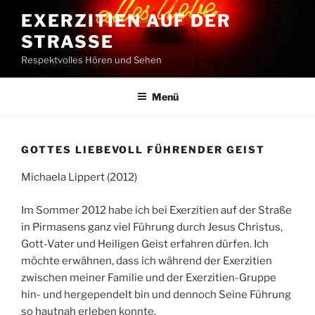
Zum
EXERZITIEN AUF DER
Inhalt
STRASSE
springen
Respektvolles Hören und Sehen
Menü
GOTTES LIEBEVOLL FÜHRENDER GEIST
Michaela Lippert (2012)
Im Sommer 2012 habe ich bei Exerzitien auf der Straße
in Pirmasens ganz viel Führung durch Jesus Christus,
Gott-Vater und Heiligen Geist erfahren dürfen. Ich
möchte erwähnen, dass ich während der Exerzitien
zwischen meiner Familie und der Exerzitien-Gruppe
hin- und hergependelt bin und dennoch Seine Führung
so hautnah erleben konnte.