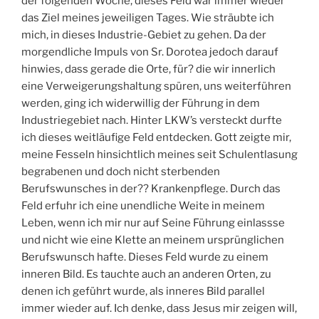
der folgenden Woche, dieses Feld war immer wieder
das Ziel meines jeweiligen Tages. Wie sträubte ich
mich, in dieses Industrie-Gebiet zu gehen. Da der
morgendliche Impuls von Sr. Dorotea jedoch darauf
hinwies, dass gerade die Orte, für? die wir innerlich
eine Verweigerungshaltung spüren, uns weiterführen
werden, ging ich widerwillig der Führung in dem
Industriegebiet nach. Hinter LKW’s versteckt durfte
ich dieses weitläufige Feld entdecken. Gott zeigte mir,
meine Fesseln hinsichtlich meines seit Schulentlasung
begrabenen und doch nicht sterbenden
Berufswunsches in der?? Krankenpflege. Durch das
Feld erfuhr ich eine unendliche Weite in meinem
Leben, wenn ich mir nur auf Seine Führung einlassse
und nicht wie eine Klette an meinem ursprünglichen
Berufswunsch hafte. Dieses Feld wurde zu einem
inneren Bild. Es tauchte auch an anderen Orten, zu
denen ich geführt wurde, als inneres Bild parallel
immer wieder auf. Ich denke, dass Jesus mir zeigen will,