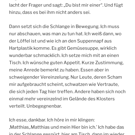
lacht der Frager und sagt: „Du bist mir einer“. Und fügt
hinzu, dass es bei ihm nicht anders sei.
Dann setzt sich die Schlange in Bewegung. Ich muss
nur abschauen, was man zu tun hat. Ich weiß dann, wo
der Löffel ist und wie ich an den Suppennapf aus
Hartplastik komme. Es gibt Gemüsesuppe, wirklich
wunderbar schmacklich. Ich setze mich mit an einen
Tisch. Ich wünsche guten Appetit. Kurze Zustimmung,
meine Anrede bemerkt zu haben. Essen aber in
schweigender Vereinzelung. Nur Leute, deren Scham
mir aufgebraucht scheint, schwatzen wie Vertraute,
die sich jeden Tag hier treffen. Andere haben sich noch
einmal mehr vereinzelnd im Gelände des Klosters
verteilt. Unbegegnenbar.
Ich esse, dankbar. Ich höre in mir klingen:
‚Matthias,.Matthias und mein Hier bin ich.’ Ich habe das
in der Schlange gespürt, hier am Tisch, dann im wieder