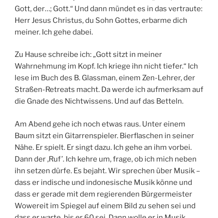
Gott, der…; Gott.“ Und dann mündet es in das vertraute:
Herr Jesus Christus, du Sohn Gottes, erbarme dich
meiner. Ich gehe dabei.
Zu Hause schreibe ich: „Gott sitzt in meiner
Wahrnehmung im Kopf. Ich kriege ihn nicht tiefer.“ Ich
lese im Buch des B. Glassman, einem Zen-Lehrer, der
Straßen-Retreats macht. Da werde ich aufmerksam auf
die Gnade des Nichtwissens. Und auf das Betteln.
Am Abend gehe ich noch etwas raus. Unter einem
Baum sitzt ein Gitarrenspieler. Bierflaschen in seiner
Nähe. Er spielt. Er singt dazu. Ich gehe an ihm vorbei.
Dann der ‚Ruf’. Ich kehre um, frage, ob ich mich neben
ihn setzen dürfe. Es bejaht. Wir sprechen über Musik –
dass er indische und indonesische Musik könne und
dass er gerade mit dem regierenden Bürgermeister
Wowereit im Spiegel auf einem Bild zu sehen sei und
dass er warte, bis er 60 sei. Dann wolle er in Musik