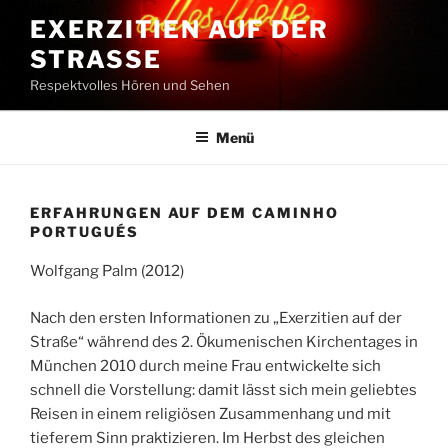
Zum
EXERZITIEN AUF DER
Inhalt
STRASSE
springen
Respektvolles Hören und Sehen
Menü
ERFAHRUNGEN AUF DEM CAMINHO
PORTUGUÉS
Wolfgang Palm (2012)
Nach den ersten Informationen zu „Exerzitien auf der
Straße“ während des 2. Ökumenischen Kirchentages in
München 2010 durch meine Frau entwickelte sich
schnell die Vorstellung: damit lässt sich mein geliebtes
Reisen in einem religiösen Zusammenhang und mit
tieferem Sinn praktizieren. Im Herbst des gleichen