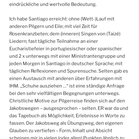
eindrückliche und wertvolle Bedeutung.
Ich habe Santiago erreicht: ohne (Wett-)Lauf mit
anderen Pilgern und Eile; mit viel Zeit für
Rosenkranzbeten; dem (inneren) Singen von (Taizé)
Liedern; fast tägliche Teilnahme an einer
Eucharistiefeier in portugiesischer oder spanischer
und 2 x unterwegs mit einer Ministrantengruppe und
jeden Morgen in Santiago in deutscher Sprache; mit
täglichen Reflexionen und Spurensuche. Selten gab es
einen Austausch mit anderen über Erfahrungen mit
IHM. „Schuhe ausziehen …“ ist eine ständige Anfrage
bei den sehr vielfältigen Begegnungen unterwegs.
Christliche Motive zur Pilgerreise finden sich auf den
Jakobswegen – ausgesprochen – selten. ER war da und
das Tagebuch als Möglichkeit, Erlebnisse in Worte zu
fassen. Der Jakobsweg als Übungsweg, den eigenen
Glauben zu vertiefen – Form, Inhalt und Absicht
scheinen mir in vielen (oder allen) Punkten ähnlich zu