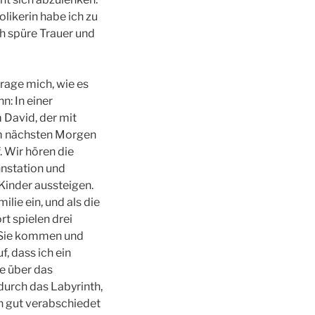
olikerin habe ich zu
ch spüre Trauer und
rage mich, wie es
n: In einer
 David, der mit
Am nächsten Morgen
 Wir hören die
hnstation und
Kinder aussteigen.
lie ein, und als die
rt spielen drei
. Sie kommen und
, dass ich ein
se über das
urch das Labyrinth,
in gut verabschiedet