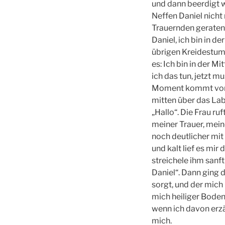
und dann beerdigt w
Neffen Daniel nicht 
Trauernden geraten,
Daniel, ich bin in d
übrigen Kreidestumm
es: Ich bin in der M
ich das tun, jetzt 
Moment kommt von li
mitten über das Lab
„Hallo“. Die Frau ru
meiner Trauer, mein
noch deutlicher mit 
und kalt lief es mir
streichele ihm sanf
Daniel“. Dann ging 
sorgt, und der mich 
mich heiliger Boden
wenn ich davon erzä
mich.