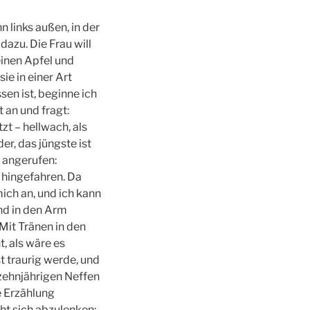
 links außen, in der
dazu. Die Frau will
einen Apfel und
ie in einer Art
sen ist, beginne ich
t an und fragt:
zt – hellwach, als
r, das jüngste ist
 angerufen:
 hingefahren. Da
mich an, und ich kann
ind in den Arm
 Mit Tränen in den
, als wäre es
t traurig werde, und
ehnjährigen Neffen
re Erzählung
üht sich abzulenken: