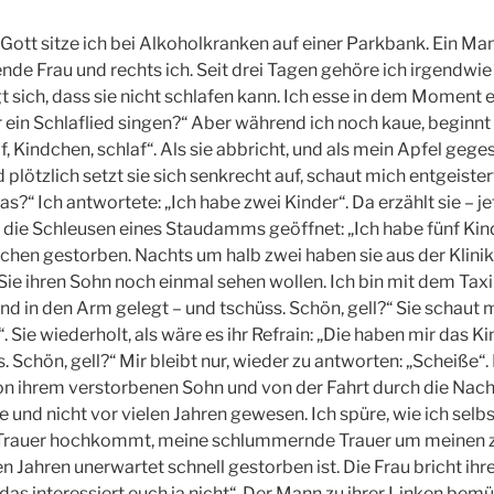
Gott sitze ich bei Alkoholkranken auf einer Parkbank. Ein Mann
ende Frau und rechts ich. Seit drei Tagen gehöre ich irgendwie 
t sich, dass sie nicht schlafen kann. Ich esse in dem Moment 
ir ein Schlaflied singen?“ Aber während ich noch kaue, beginnt s
, Kindchen, schlaf“. Als sie abbricht, und als mein Apfel geges
d plötzlich setzt sie sich senkrecht auf, schaut mich entgeister
?“ Ich antwortete: „Ich habe zwei Kinder“. Da erzählt sie – jet
d die Schleusen eines Staudamms geöffnet: „Ich habe fünf Kinde
hen gestorben. Nachts um halb zwei haben sie aus der Klinik
e ihren Sohn noch einmal sehen wollen. Ich bin mit dem Taxi
nd in den Arm gelegt – und tschüss. Schön, gell?“ Sie schaut 
. Sie wiederholt, als wäre es ihr Refrain: „Die haben mir das K
. Schön, gell?“ Mir bleibt nur, wieder zu antworten: „Scheiße“.
on ihrem verstorbenen Sohn und von der Fahrt durch die Nacht
 und nicht vor vielen Jahren gewesen. Ich spüre, wie ich selbs
Trauer hochkommt, meine schlummernde Trauer um meinen z
en Jahren unerwartet schnell gestorben ist. Die Frau bricht ih
 das interessiert euch ja nicht“. Der Mann zu ihrer Linken bem