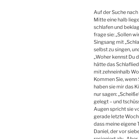
Auf der Suche nach 
Mitte eine halb lieg
schlafen und beklag
frage sie: „Sollen w
Singsang mit „Schlaf
selbst zu singen, un
„Woher kennst Du das
hätte das Schlaflie
mit zehneinhalb Woc
Kommen Sie, wenn Si
haben sie mir das Ki
nur sagen: „Scheiße“
gelegt – und tschüss
Augen spricht sie v
gerade letzte Woche
dass meine eigene 
Daniel, der vor sieb
resigniert ab: „Aber