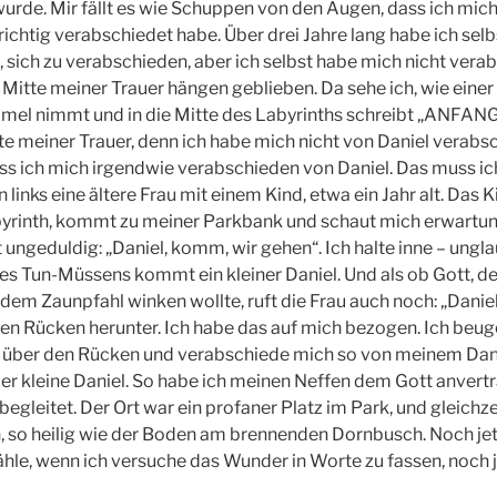
urde. Mir fällt es wie Schuppen von den Augen, dass ich mi
richtig verabschiedet habe. Über drei Jahre lang habe ich selb
 sich zu verabschieden, aber ich selbst habe mich nicht vera
er Mitte meiner Trauer hängen geblieben. Da sehe ich, wie eine
el nimmt und in die Mitte des Labyrinths schreibt „ANFANG“.
itte meiner Trauer, denn ich habe mich nicht von Daniel verabs
muss ich mich irgendwie verabschieden von Daniel. Das muss i
nks eine ältere Frau mit einem Kind, etwa ein Jahr alt. Das K
yrinth, kommt zu meiner Parkbank und schaut mich erwartung
ft ungeduldig: „Daniel, komm, wir gehen“. Ich halte inne – ungla
es Tun-Müssens kommt ein kleiner Daniel. Und als ob Gott, der
dem Zaunpfahl winken wollte, ruft die Frau auch noch: „Daniel
 den Rücken herunter. Ich habe das auf mich bezogen. Ich beug
t über den Rücken und verabschiede mich so von meinem Dani
der kleine Daniel. So habe ich meinen Neffen dem Gott anvertr
begleitet. Der Ort war ein profaner Platz im Park, und gleichze
, so heilig wie der Boden am brennenden Dornbusch. Noch je
hle, wenn ich versuche das Wunder in Worte zu fassen, noch j