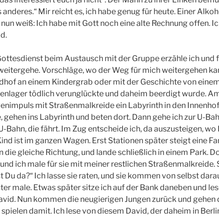
anderes.“ Mir reicht es, ich habe genug für heute. Einer Alkoh
 nun weiß: Ich habe mit Gott noch eine alte Rechnung offen. I
d.
ttesdienst beim Austausch mit der Gruppe erzähle ich und f
 weitergehe. Vorschläge, wo der Weg für mich weitergehen kan
iedhof an einem Kindergrab oder mit der Geschichte von einem
rienlager tödlich verunglückte und daheim beerdigt wurde. 
nimpuls mit Straßenmalkreide ein Labyrinth in den Innenhof.
gehen ins Labyrinth und beten dort. Dann gehe ich zur U-Ba
-Bahn, die fährt. Im Zug entscheide ich, da auszusteigen, wo 
ind ist im ganzen Wagen. Erst Stationen später steigt eine Fami
in die gleiche Richtung, und lande schließlich in einem Park. Do
und ich male für sie mit meiner restlichen Straßenmalkreide
 Du da?“ Ich lasse sie raten, und sie kommen von selbst darauf
ster male. Etwas später sitze ich auf der Bank daneben und le
avid. Nun kommen die neugierigen Jungen zurück und gehen d
 spielen damit. Ich lese von diesem David, der daheim in Berl