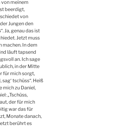
ch von meinem
st beerdigt,
bschiedet von
r der Jungen den
 Ja, genau das ist
chiedet. Jetzt muss
ch machen. In dem
ind läuft tapsend
svoll an. Ich sage
ublich, in der Mitte
 für mich sorgt,
, sag‘ tschüss“. Heiß
e mich zu Daniel,
el: „Tschüss,
aut, der für mich
itig war das für
tzt, Monate danach,
etzt berührt es